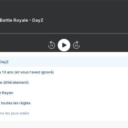
 Battle Royale - DayZ
 DayZ
 a 13 ans (et vous l'avez ignoré)
e (littéralement)
im Rayan
 toutes les règles
s les jeux vidéo
us choquant de Rockstar ? - Le scandale BULLY