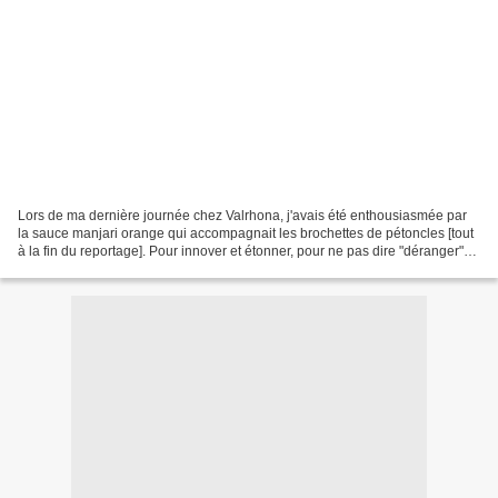
Lors de ma dernière journée chez Valrhona, j'avais été enthousiasmée par
la sauce manjari orange qui accompagnait les brochettes de pétoncles [tout
à la fin du reportage]. Pour innover et étonner, pour ne pas dire "déranger"
lors de ce dernier week-end...