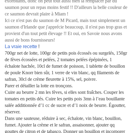
exorbitants, donc on peut tout aussi bien la remplacer par du
saumon pour un repas moins festif !! D'ailleurs la belle couleur de
ce saumon devrait plaire à
Miam
!
Ici ce n'est pas du saumon de M Picard, mais tout simplement un
saumon d'Irlande que j'apprécie beaucoup, il n'est pas trop gras et
provient d'un tout petit élevage !! Et oui, en Savoie nous avons
aussi de bons fournisseurs!
La vraie recette
!
700gr net de lotte, 100gr de petits pois écossés ou surgelés, 150gr
de fèves écossées et pelées, 2 tomates pelées épépinées, 1
échalote hachée, 10cl de fumet de poisson, 1 tablette de bouillon
de poule Knorr bien sûr, 1 verre de vin blanc, qq filaments de
safran, 30cl de crème fleurette à 15%, sel, poivre.
Parer et détailler la lotte en tronçons.
Cuire au beurre 2 mn les fèves, si elles sont fraîches. Couper les
tomates en petits dés. Cuire les petits pois 3mn à l’eau bouillante
salée additionnée d’1 cc de sucre et d’1 noix de beurre. Égoutter,
réserver.
Dans une sauteuse, réduire à sec, échalote, vin blanc, bouillon,
fumet. Ajouter la crème et le safran, assaisonner, ajouter qq
gouttes de citron et de tabasco. Donner un bouillon et incorporer