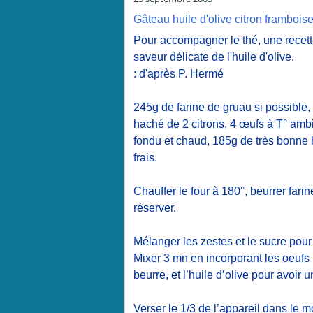
Gâteau huile d'olive citron frambois
Pour accompagner le thé, une recette 
saveur délicate de l'huile d'olive.
: d'après P. Hermé
245g de farine de gruau si possible,
haché de 2 citrons, 4 œufs à T° ambi
fondu et chaud, 185g de très bonne h
frais.
Chauffer le four à 180°, beurrer far
réserver.
Mélanger les zestes et le sucre pou
Mixer 3 mn en incorporant les oeufs 1 à
beurre, et l’huile d’olive pour avoi
Verser le 1/3 de l’appareil dans le m