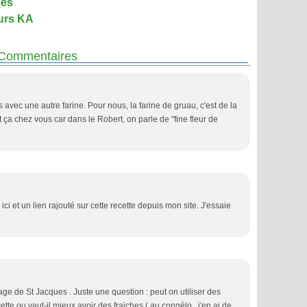
des
urs KA
Commentaires
 avec une autre farine. Pour nous, la farine de gruau, c'est de la
t ça chez vous car dans le Robert, on parle de "fine fleur de
ici et un lien rajouté sur cette recette depuis mon site. J'essaie
age de St Jacques . Juste une question : peut on utiliser des
tte ou vaut-il mieux avoir des fraiches ( au congélo , j'en ai de