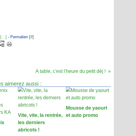
[
…
]
- Permalien [
#
]
A table, c'est l'heure du petit dèj !
s aimerez aussi :
Mousse de yaourt
Vite, vite, la rentrée,
et auto promo
ix
les derniers
abricots !