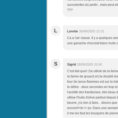
succulentes du jardin ..mais peut-e
???
L
Lorette
30/09/2005 12:31
Ca a l'air classe. Il y a quelques s
une ganache chocolat blanc-huile d'
S
Sigrid
28/09/2005 20:40
C'est fait quoi! J'ai utilisé de la f
la farine de gruau!) et j'ai doublé l
four (le lance-flammes est sur la lis
le délire - deux secondes en trop et ho
l'acidité des framboises, très beau d
utilise l'huile d'olive partout depui
beurre, y'a rien à faire... disons que
encore!!<br /> ps: Dans une semaine j
il me les faut les bouquins de pierre