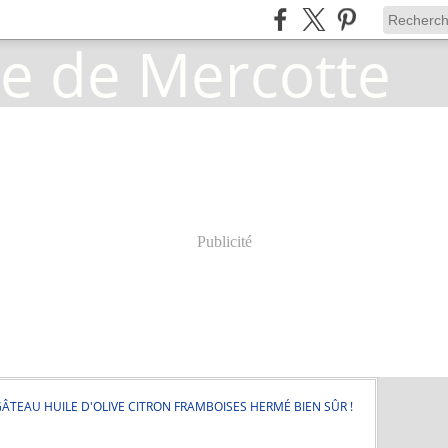
Publicité
ÂTEAU HUILE D'OLIVE CITRON FRAMBOISES HERMÉ BIEN SÛR !