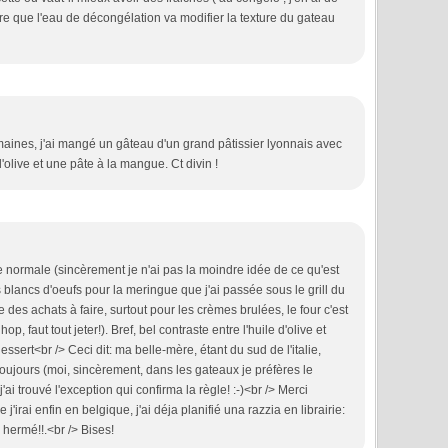
tre que l'eau de décongélation va modifier la texture du gateau
emaines, j'ai mangé un gâteau d'un grand pâtissier lyonnais avec
olive et une pâte à la mangue. Ct divin !
arine normale (sincèrement je n'ai pas la moindre idée de ce qu'est
es blancs d'oeufs pour la meringue que j'ai passée sous le grill du
te des achats à faire, surtout pour les crèmes brulées, le four c'est
p, faut tout jeter!). Bref, bel contraste entre l'huile d'olive et
essert<br /> Ceci dit: ma belle-mère, étant du sud de l'italie,
s toujours (moi, sincèrement, dans les gateaux je préfères le
 j'ai trouvé l'exception qui confirma la règle! :-)<br /> Merci
'irai enfin en belgique, j'ai déja planifié una razzia en librairie:
 hermé!!.<br /> Bises!