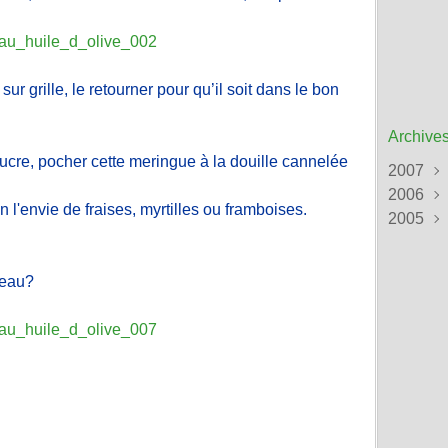
ur grille, le retourner pour qu’il soit dans le bon
Archive
sucre, pocher cette meringue à la douille cannelée
2007
2006
Sept
 l'envie de fraises, myrtilles ou framboises.
2005
Août
Déce
Juille
Nove
Déce
Juin
Octob
Nove
(
ceau?
Mai
Sept
Octob
(
Avril
Août
Sept
(
Mars
Juille
Août
Févri
Juin
Juille
(
Janvi
Mai
Juin
(
(
Avril
Mai
(
(
Mars
Janvi