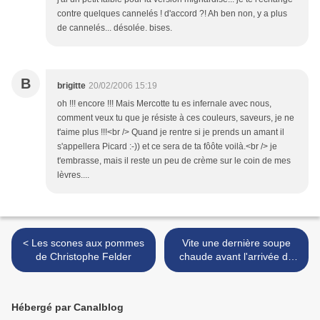
contre quelques cannelés ! d'accord ?! Ah ben non, y a plus
de cannelés... désolée. bises.
B
brigitte
20/02/2006 15:19
oh !!! encore !!! Mais Mercotte tu es infernale avec nous,
comment veux tu que je résiste à ces couleurs, saveurs, je ne
t'aime plus !!!<br /> Quand je rentre si je prends un amant il
s'appellera Picard :-)) et ce sera de ta fôôte voilà.<br /> je
t'embrasse, mais il reste un peu de crème sur le coin de mes
lèvres....
< Les scones aux pommes
Vite une dernière soupe
de Christophe Felder
chaude avant l'arrivée du
printemps! >
Hébergé par Canalblog