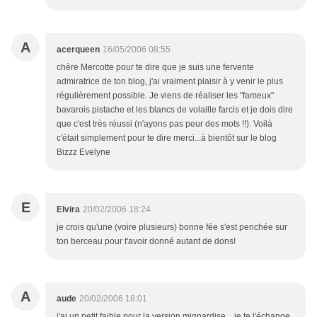
A
acerqueen
16/05/2006 08:55
chère Mercotte pour te dire que je suis une fervente
admiratrice de ton blog, j'ai vraiment plaisir à y venir le plus
régulièrement possible. Je viens de réaliser les "fameux"
bavarois pistache et les blancs de volaille farcis et je dois dire
que c'est très réussi (n'ayons pas peur des mots !!). Voilà
c'était simplement pour te dire merci...à bientôt sur le blog
Bizzz Evelyne
E
Elvira
20/02/2006 18:24
je crois qu'une (voire plusieurs) bonne fée s'est penchée sur
ton berceau pour t'avoir donné autant de dons!
A
aude
20/02/2006 18:01
j'ai un petit faible pour la version mignardise... je te l'échange