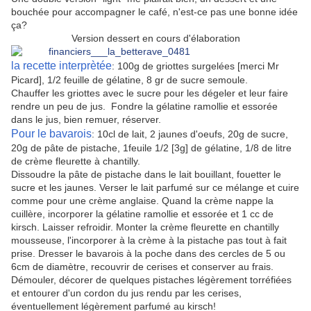
bouchée pour accompagner le café, n'est-ce pas une bonne idée
ça?
Version dessert en cours d'élaboration
la recette interprètée
: 100g de griottes surgelées [merci Mr
Picard], 1/2 feuille de gélatine, 8 gr de sucre semoule.
Chauffer les griottes avec le sucre pour les dégeler et leur faire
rendre un peu de jus. Fondre la gélatine ramollie et essorée
dans le jus, bien remuer, réserver.
Pour le bavarois
: 10cl de lait, 2 jaunes d'oeufs, 20g de sucre,
20g de pâte de pistache, 1feuile 1/2 [3g] de gélatine, 1/8 de litre
de crème fleurette à chantilly.
Dissoudre la pâte de pistache dans le lait bouillant, fouetter le
sucre et les jaunes. Verser le lait parfumé sur ce mélange et cuire
comme pour une crème anglaise. Quand la crème nappe la
cuillère, incorporer la gélatine ramollie et essorée et 1 cc de
kirsch. Laisser refroidir. Monter la crème fleurette en chantilly
mousseuse, l'incorporer à la crème à la pistache pas tout à fait
prise. Dresser le bavarois à la poche dans des cercles de 5 ou
6cm de diamètre, recouvrir de cerises et conserver au frais.
Démouler, décorer de quelques pistaches légèrement torréfiées
et entourer d'un cordon du jus rendu par les cerises,
éventuellement légèrement parfumé au kirsch!