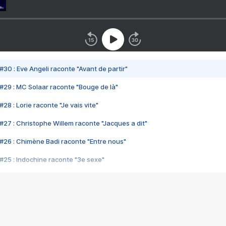
#30 : Eve Angeli raconte "Avant de partir"
#29 : MC Solaar raconte "Bouge de là"
28 : Lorie raconte "Je vais vite"
#27 : Christophe Willem raconte "Jacques a dit"
#26 : Chimène Badi raconte "Entre nous"
#25 : Indochine raconte "3e sexe"
#24 : Zaho raconte "C'est chelou"
#23 : Patrick Bruel raconte "Au café des délices"
#22 : Kyo raconte "Le chemin"