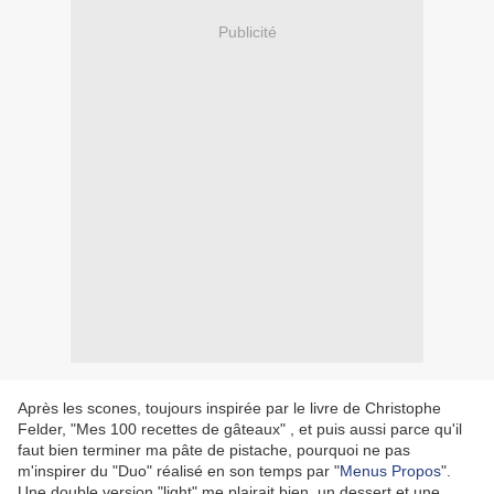
Publicité
Après les scones, toujours inspirée par le livre de Christophe
Felder, "Mes 100 recettes de gâteaux" , et puis aussi parce qu'il
faut bien terminer ma pâte de pistache, pourquoi ne pas
m'inspirer du "Duo" réalisé en son temps par "
Menus Propos
".
Une double version "light" me plairait bien, un dessert et une