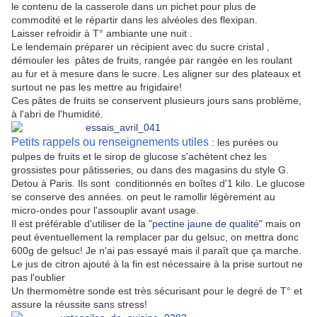
le contenu de la casserole dans un pichet pour plus de
commodité et le répartir dans les alvéoles des flexipan.
Laisser refroidir à T° ambiante une nuit .
Le lendemain préparer un récipient avec du sucre cristal ,
démouler les pâtes de fruits, rangée par rangée en les roulant
au fur et à mesure dans le sucre. Les aligner sur des plateaux et
surtout ne pas les mettre au frigidaire!
Ces pâtes de fruits se conservent plusieurs jours sans problème,
à l'abri de l'humidité.
Petits rappels ou renseignements utiles
: les purées ou
pulpes de fruits et le sirop de glucose s'achètent chez les
grossistes pour pâtisseries, ou dans des magasins du style G.
Detou à Paris. Ils sont conditionnés en boîtes d'1 kilo. Le glucose
se conserve des années. on peut le ramollir légèrement au
micro-ondes pour l'assouplir avant usage.
Il est préférable d'utiliser de la "
pectine jaune de qualité
" mais on
peut éventuellement la remplacer par du gelsuc, on mettra donc
600g de gelsuc! Je n'ai pas essayé mais il paraît que ça marche.
Le jus de citron ajouté à la fin est nécessaire à la prise surtout ne
pas l'oublier
Un thermomètre sonde est très sécurisant pour le degré de T° et
assure la réussite sans stress!