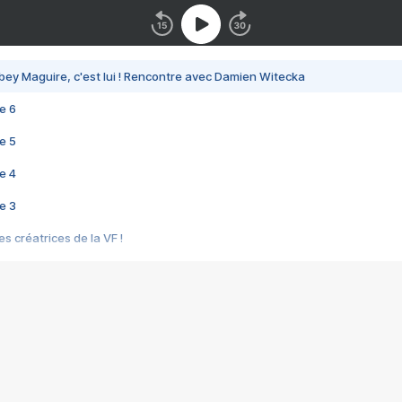
bey Maguire, c'est lui ! Rencontre avec Damien Witecka
e 6
e 5
e 4
e 3
s créatrices de la VF !
e 2
e 1
e Mektoub My Love arrive enfin ! Rencontre avec Shaïn Boumedine et Sal
i : après Toni en famille
elle réalise le bouleversant Dites lui que je l'aime