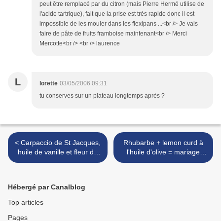
peut être remplacé par du citron (mais Pierre Hermé utilise de
l'acide tartrique), fait que la prise est très rapide donc il est
impossible de les mouler dans les flexipans ...<br /> Je vais
faire de pâte de fruits framboise maintenant<br /> Merci
Mercotte<br /> <br /> laurence
L
lorette
03/05/2006 09:31
tu conserves sur un plateau longtemps après ?
< Carpaccio de St Jacques,
Rhubarbe + lemon curd à
huile de vanille et fleur de
l'huile d'olive = mariage
sel aux poivres
improvisé >
Hébergé par Canalblog
Top articles
Pages