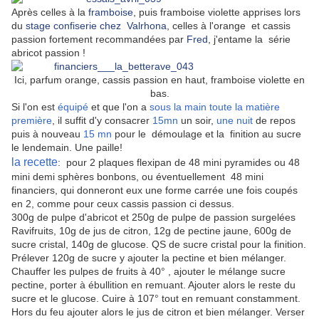
Après celles à la
framboise
, puis framboise violette apprises lors
du
stage confiserie chez Valrhona
, celles à l'orange et cassis
passion fortement recommandées par
Fred
, j'entame la série
abricot passion !
Ici, parfum orange, cassis passion en haut, framboise violette en
bas.
Si l'on est
équipé
et que l'on a
sous la main toute la matière
première
, il suffit d'y consacrer
15mn
un soir,
une nuit
de repos
puis à nouveau
15 mn
pour le démoulage et la finition au sucre
le lendemain. Une paille!
la recette
: pour 2 plaques flexipan de 48 mini pyramides ou 48
mini demi sphères bonbons, ou éventuellement 48 mini
financiers, qui donneront eux une forme carrée une fois coupés
en 2, comme pour ceux cassis passion ci dessus.
300g de pulpe d'abricot et 250g de pulpe de passion surgelées
Ravifruits, 10g de jus de citron, 12g de pectine jaune, 600g de
sucre cristal, 140g de glucose. QS de sucre cristal pour la finition.
Prélever 120g de sucre y ajouter la pectine et bien mélanger.
Chauffer les pulpes de fruits à 40° , ajouter le mélange sucre
pectine, porter à ébullition en remuant. Ajouter alors le reste du
sucre et le glucose. Cuire à 107° tout en remuant constamment.
Hors du feu ajouter alors le jus de citron et bien mélanger. Verser