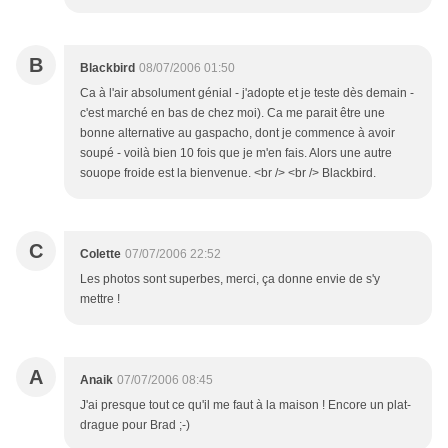
B
Blackbird
08/07/2006 01:50
Ca à l'air absolument génial - j'adopte et je teste dès demain -
c'est marché en bas de chez moi). Ca me parait être une
bonne alternative au gaspacho, dont je commence à avoir
soupé - voilà bien 10 fois que je m'en fais. Alors une autre
souope froide est la bienvenue. <br /> <br /> Blackbird.
C
Colette
07/07/2006 22:52
Les photos sont superbes, merci, ça donne envie de s'y
mettre !
A
Anaik
07/07/2006 08:45
J'ai presque tout ce qu'il me faut à la maison ! Encore un plat-
drague pour Brad ;-)