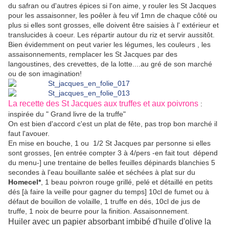
du safran ou d'autres épices si l'on aime, y rouler les St Jacques
pour les assaisonner, les poêler à feu vif 1mn de chaque côté ou
plus si elles sont grosses, elle doivent être saisies à l' extérieur et
translucides à coeur. Les répartir autour du riz et servir aussitôt.
Bien évidemment on peut varier les légumes, les couleurs , les
assaisonnements, remplacer les St Jacques par des
langoustines, des crevettes, de la lotte....au gré de son marché
ou de son imagination!
La recette des St Jacques aux truffes et aux poivrons
:
inspirée du " Grand livre de la truffe"
On est bien d'accord c'est un plat de fête, pas trop bon marché il
faut l'avouer.
En mise en bouche, 1 ou 1/2 St Jacques par personne si elles
sont grosses, [en entrée compter 3 à 4/pers -en fait tout dépend
du menu-] une trentaine de belles feuilles dépinards blanchies 5
secondes à l'eau bouillante salée et séchées à plat sur du
Homecel*
, 1 beau poivron rouge grillé, pelé et détaillé en petits
dés [à faire la veille pour gagner du temps] 10cl de fumet ou à
défaut de bouillon de volaille, 1 truffe en dés, 10cl de jus de
truffe, 1 noix de beurre pour la finition. Assaisonnement.
Huiler avec un papier absorbant imbibé d'huile d'olive la