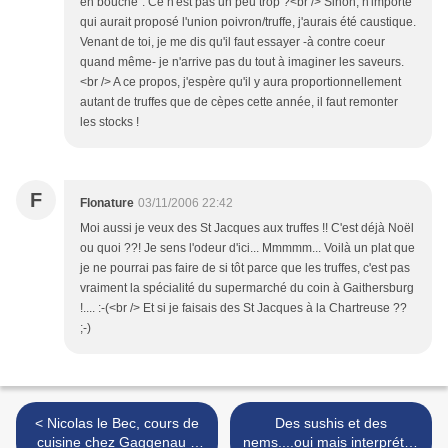
en bouche". Ce n'est pas un peu trop ?<br /> Sinon, n'importe
qui aurait proposé l'union poivron/truffe, j'aurais été caustique.
Venant de toi, je me dis qu'il faut essayer -à contre coeur
quand même- je n'arrive pas du tout à imaginer les saveurs.
<br /> A ce propos, j'espère qu'il y aura proportionnellement
autant de truffes que de cèpes cette année, il faut remonter
les stocks !
F
Flonature
03/11/2006 22:42
Moi aussi je veux des St Jacques aux truffes !! C'est déjà Noël
ou quoi ??! Je sens l'odeur d'ici... Mmmmm... Voilà un plat que
je ne pourrai pas faire de si tôt parce que les truffes, c'est pas
vraiment la spécialité du supermarché du coin à Gaithersburg
!.... :-(<br /> Et si je faisais des St Jacques à la Chartreuse ??
;-)
< Nicolas le Bec, cours de
Des sushis et des
cuisine chez Gaggenau à
nems....oui mais interprétés