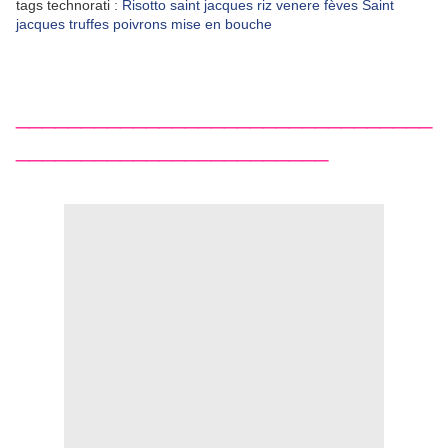
tags technorati :
Risotto
saint
jacques
riz
venere
fèves Saint
jacques
truffes
poivrons
mise
en
bouche
________________________________
________________________