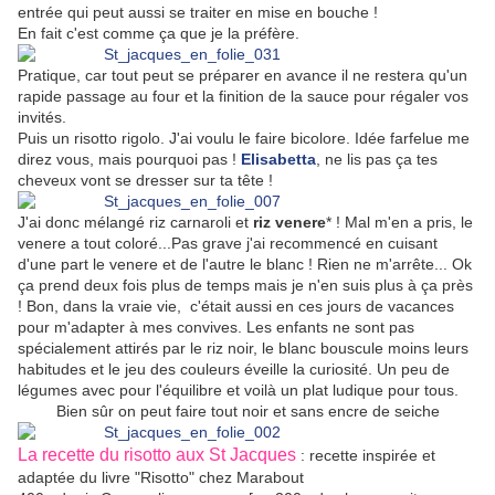
entrée qui peut aussi se traiter en mise en bouche !
En fait c'est comme ça que je la préfère.
Pratique, car tout peut se préparer en avance il ne restera qu'un
rapide passage au four et la finition de la sauce pour régaler vos
invités.
Puis un risotto rigolo. J'ai voulu le faire bicolore. Idée farfelue me
direz vous, mais pourquoi pas !
Elisabetta
, ne lis pas ça tes
cheveux vont se dresser sur ta tête !
J'ai donc mélangé riz carnaroli et
riz venere
* ! Mal m'en a pris, le
venere a tout coloré...Pas grave j'ai recommencé en cuisant
d'une part le venere et de l'autre le blanc ! Rien ne m'arrête... Ok
ça prend deux fois plus de temps mais je n'en suis plus à ça près
! Bon, dans la vraie vie, c'était aussi en ces jours de vacances
pour m'adapter à mes convives. Les enfants ne sont pas
spécialement attirés par le riz noir, le blanc bouscule moins leurs
habitudes et le jeu des couleurs éveille la curiosité. Un peu de
légumes avec pour l'équilibre et voilà un plat ludique pour tous.
Bien sûr on peut faire tout noir et sans encre de seiche
La recette du risotto aux St Jacques
: recette inspirée et
adaptée du livre "Risotto" chez Marabout