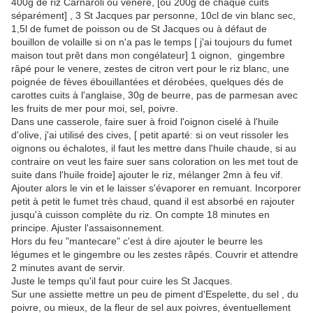
400g de riz Carnaroli ou venere, [ou 200g de chaque cuits
séparément] , 3 St Jacques par personne, 10cl de vin blanc sec,
1,5l de fumet de poisson ou de St Jacques ou à défaut de
bouillon de volaille si on n'a pas le temps [ j'ai toujours du fumet
maison tout prêt dans mon congélateur] 1 oignon, gingembre
râpé pour le venere, zestes de citron vert pour le riz blanc, une
poignée de fèves ébouillantées et dérobées, quelques dés de
carottes cuits à l'anglaise, 30g de beurre, pas de parmesan avec
les fruits de mer pour moi, sel, poivre.
Dans une casserole, faire suer à froid l'oignon ciselé à l'huile
d'olive, j'ai utilisé des cives, [ petit aparté: si on veut rissoler les
oignons ou échalotes, il faut les mettre dans l'huile chaude, si au
contraire on veut les faire suer sans coloration on les met tout de
suite dans l'huile froide] ajouter le riz, mélanger 2mn à feu vif.
Ajouter alors le vin et le laisser s'évaporer en remuant. Incorporer
petit à petit le fumet très chaud, quand il est absorbé en rajouter
jusqu'à cuisson complète du riz. On compte 18 minutes en
principe. Ajuster l'assaisonnement.
Hors du feu "mantecare" c'est à dire ajouter le beurre les
légumes et le gingembre ou les zestes râpés. Couvrir et attendre
2 minutes avant de servir.
Juste le temps qu'il faut pour cuire les St Jacques.
Sur une assiette mettre un peu de piment d'Espelette, du sel , du
poivre, ou mieux, de la fleur de sel aux poivres, éventuellement