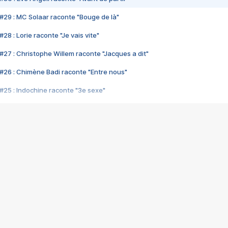
#29 : MC Solaar raconte "Bouge de là"
28 : Lorie raconte "Je vais vite"
#27 : Christophe Willem raconte "Jacques a dit"
#26 : Chimène Badi raconte "Entre nous"
#25 : Indochine raconte "3e sexe"
#24 : Zaho raconte "C'est chelou"
#23 : Patrick Bruel raconte "Au café des délices"
#22 : Kyo raconte "Le chemin"
#21 : Nolwenn Leroy raconte "Cassé"
#20 : Patrick Hernandez raconte "Born to be alive"
#19 : Lorie raconte "Près de moi"
#18 : Michael Jones raconte "A nos actes manqués" (avec Jean-Jacque