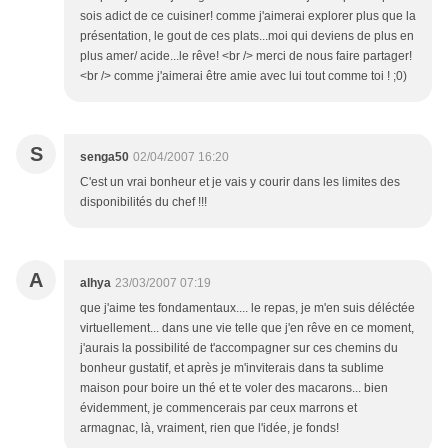
sois adict de ce cuisiner! comme j'aimerai explorer plus que la
présentation, le gout de ces plats...moi qui deviens de plus en
plus amer/ acide...le rêve! <br /> merci de nous faire partager!
<br /> comme j'aimerai être amie avec lui tout comme toi ! ;0)
S
senga50
02/04/2007 16:20
C'est un vrai bonheur et je vais y courir dans les limites des
disponibilités du chef !!!
A
alhya
23/03/2007 07:19
que j'aime tes fondamentaux.... le repas, je m'en suis déléctée
virtuellement... dans une vie telle que j'en rêve en ce moment,
j'aurais la possibilité de t'accompagner sur ces chemins du
bonheur gustatif, et après je m'inviterais dans ta sublime
maison pour boire un thé et te voler des macarons... bien
évidemment, je commencerais par ceux marrons et
armagnac, là, vraiment, rien que l'idée, je fonds!