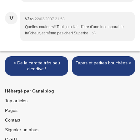
V
Véro
22/03/2007 21:58
Quelles couleurs!! Tout ça a l'air d'être d'une incomparable
fraîcheur, et même pas cher! Superbe... :-)
< De la carotte très peu
Tapas et petites bouchées >
d'endive !
Hébergé par Canalblog
Top articles
Pages
Contact
Signaler un abus
C.G.U.