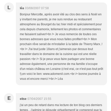
L
léa
03/08/2007 07:58
Bonjour Mercotte, après avoir été au clos des sens à Noël en
y invitant me parents, je me suis rendue au restaurant
atmosphere au Bourget du lac hier midi et spécialement pour
cela depuis chamonix, tellement les photos et commentaires
me faisaient saliver!<br /> Je vous remercie de toutes ces
bonnes adresses que vous nous faites profiter!<br /> Mon
prochain rêve serait de m'installer à la table de Thierry Marx..!
<br /> J'ai tout juste 18ans et j'aimerais par dessus tout
travailler dans le domaine de la cuisine qui est une réelle
passion.<br /> Si je peux vous faire partager une bonne
adresse également, une personne de ma famille s'occupe
d'un relais château en Loraine (c'est vrai, ce n'est pas tout prêt
!),en voici le lien: www.adomenil.com.<br /> bonne journée à
vous et encore merci !<br /> Léa
E
elise
07/04/2007 15:55
j'ai un peu de retard dans ma lecture de ton blog ces derniers
temps....j'admire je déguste virtuellement! je comprend que tu