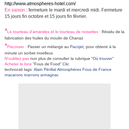
http://www.atmospheres-hotel.com/
En saison
: fermeture le mardi et mercredi midi. Fermeture
15 jours fin octobre et 15 jours fin février.
*
Le tourteau d'amandes et le tourteau de noisettes
: Résidu de la
fabrication des huiles du moulin de Chanaz
*
Pacosser
: Passer un mélange au
Pacojet
, pour obtenir à la
minute un sorbet moelleux
N'oubliez pas
non plus de consulter la rubrique "
Où trouver
"
Acheter le livre
"Fous de Food"
Clic
technorati tags:
Alain
Périllat
Atmosphères
Fous
de
France
macarons
marrons
armagnac