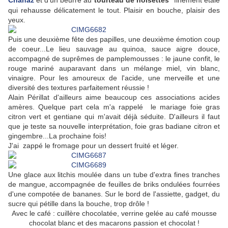
Chanaz
et d'un beurre au
tourteau de noisettes
finement étalé
qui rehausse délicatement le tout. Plaisir en bouche, plaisir des
yeux.
Puis une deuxième fête des papilles, une deuxième émotion coup
de coeur...Le lieu sauvage au quinoa, sauce aigre douce,
accompagné de suprêmes de pamplemousses : le jaune confit, le
rouge mariné auparavant dans un mélange miel, vin blanc,
vinaigre. Pour les amoureux de l'acide, une merveille et une
diversité des textures parfaitement réussie !
Alain Périllat d'ailleurs aime beaucoup ces associations acides
amères. Quelque part cela m'a rappelé le mariage foie gras
citron vert et gentiane qui m'avait déjà séduite. D'ailleurs il faut
que je teste sa nouvelle interprétation, foie gras badiane citron et
gingembre...La prochaine fois!
J'ai zappé le fromage pour un dessert fruité et léger.
Une glace aux litchis moulée dans un tube d'extra fines tranches
de mangue, accompagnée de feuilles de briks ondulées fourrées
d'une compotée de bananes. Sur le bord de l'assiette, gadget, du
sucre qui pétille dans la bouche, trop drôle !
Avec le café : cuillère chocolatée, verrine gelée au café mousse
chocolat blanc et des macarons passion et chocolat !