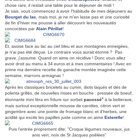
chose rare, il restait une table pour le déjeuner de midi !
Je sais, vous commencez à avoir l'habitude de mes déjeuners au
Bourget du lac
, mais moi, je ne m'en lasse pas et une curiosité
de fin d'hiver me pousse à aller découvrir les nouveautés
concoctées par
Alain Périllat
!
Et, assise face au lac au ciel bleu et aux montagnes enneigées,
je n'ai pas été déçue. Le contraire vous aurait étonné ? Pas
grave, j'assume. Quand on aime on récidive ! Donc vous allez
avoir droit au menu à 34 euros et à mes commentaires ! Avec en
prime ma dernière recette de ganache montée imaginée cette
semaine, marrons armagnac !
Après les classiques bricelets au cumin, diots laqués et dés de
polenta grillés, de nouvelles mises en bouche : pressée de boeuf,
*
étonnante mini féra en friture sur sorbet
pacossé
à la betterave,
mais surtout exceptionnelle mousse de carottes, citron vert et
gingembre avec une pointe de fromage blanc et d'herbes, une
acidité qui excite les papilles juste comme on aime
Esterelle
!
Puis l'entrée proprement dite: "Croque légumes nouveaux, jus
anis vert, noix de St Jacques poêlées"