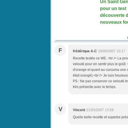
Un Saint Gen
pour un test
découverte 
nouveaux fo
F
frédérique A-C
19/06/2007 10:17
Recette testée ce WE. <br /> La proc
velouté pour en sentir plus le goût.
d'orange et quant au curcuma une cui
était orangé).<br /> Je suis heureuse
PS : Ne pas conserver ce velouté tr
très présente avec le temps.
V
Vincent
21/05/2007 13:58
Quelle belle recette et superbe prés