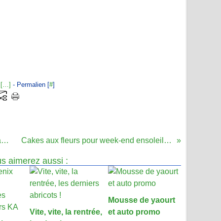
[
…
]
- Permalien [
#
]
La Bouitte : Une journée en montagne
Cakes aux fleurs pour week-end ensoleillé..
s aimerez aussi :
Mousse de yaourt
Vite, vite, la rentrée,
et auto promo