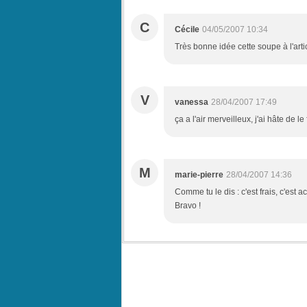
C
Cécile
04/05/2007 10:34
Très bonne idée cette soupe à l'artic
V
vanessa
28/04/2007 17:49
ça a l'air merveilleux, j'ai hâte de le 
M
marie-pierre
28/04/2007 14:36
Comme tu le dis : c'est frais, c'est a
Bravo !