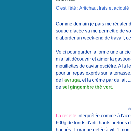
C'est l'été : Artichaut frais et acidulé
Comme demain je pars me régaler de
soupe glacée va me permettre de voya
d'aborder un week-end de travail, ce
Voici pour garder la forme une anci
m'a fait découvrir et aimer la gastro
mouillettes de caviar osciètre. A la
pour un repas exprès sur la terrasse
de l'
avruga
, et la crème par du lait 
de
sel gingembre thé vert
.
Va
La recette
interprétée comme à l'ac
600g de fonds d'artichauts bretons 
hachés, 1 orange pelée à vif, 1 morc