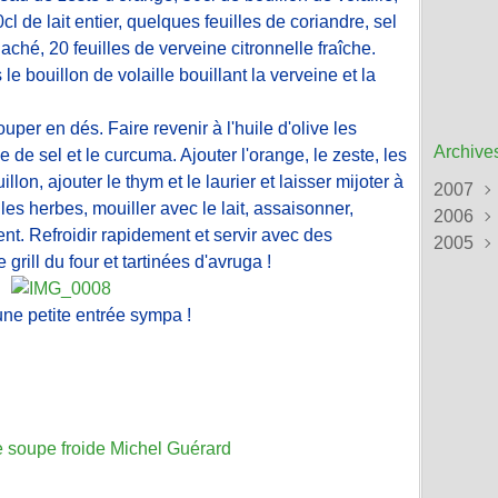
0cl de lait entier, quelques feuilles de coriandre, sel
aché, 20 feuilles de verveine citronnelle fraîche.
e bouillon de volaille bouillant la verveine et la
ouper en dés. Faire revenir à l'huile d'olive les
Archive
 de sel et le curcuma. Ajouter l'orange, le zeste, les
llon, ajouter le thym et le laurier et laisser mijoter à
2007
es herbes, mouiller avec le lait, assaisonner,
2006
Sept
nt. Refroidir rapidement et servir avec des
2005
Août
Déce
grill du four et tartinées d'avruga !
Juille
Nove
Déce
Juin
Octo
Nove
(
ne petite entrée sympa !
Mai
Sept
Octo
(
Avril
Août
Sept
Mars
Juille
Août
Févri
Juin
Juille
(
Janvi
Mai
Juin
(
(
e
soupe
froide
Michel
Guérard
Avril
Mai
(
Mars
Janvi