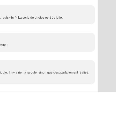
hauts.<br /> La série de photos est très jolie.
faire !
cidulé. Il n'y a rien à rajouter sinon que c'est parfaitement réalisé.