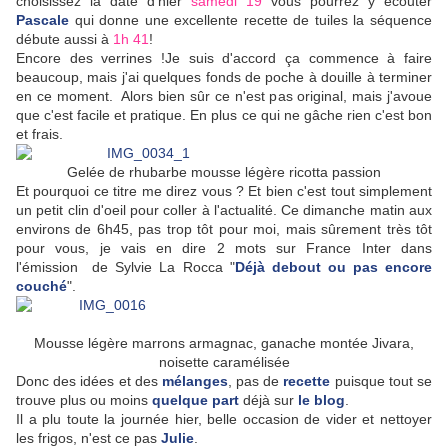
choisissez la date d'hier
samedi 19
vous pourrez y écouter
Pascale
qui donne une excellente recette de tuiles la séquence
débute aussi à
1h 41
!
Encore des verrines !Je suis d'accord ça commence à faire
beaucoup, mais j'ai quelques fonds de poche à douille à terminer
en ce moment. Alors bien sûr ce n'est pas original, mais j'avoue
que c'est facile et pratique. En plus ce qui ne gâche rien c'est bon
et frais.
Gelée de rhubarbe mousse légère ricotta passion
Et pourquoi ce titre me direz vous ? Et bien c'est tout simplement
un petit clin d'oeil pour coller à l'actualité. Ce dimanche matin aux
environs de 6h45, pas trop tôt pour moi, mais sûrement très tôt
pour vous, je vais en dire 2 mots sur France Inter dans
l'émission de Sylvie La Rocca "
Déjà debout ou pas encore
couché
".
Mousse légère marrons armagnac, ganache montée Jivara,
noisette caramélisée
Donc des idées et des
mélanges
, pas de
recette
puisque tout se
trouve plus ou moins
quelque part
déjà sur
le blog
.
Il a plu toute la journée hier, belle occasion de vider et nettoyer
les frigos, n'est ce pas
Julie
.