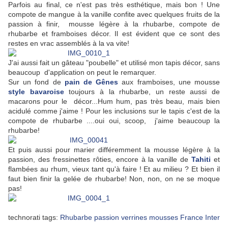
Parfois au final, ce n'est pas très esthétique, mais bon ! Une
compote de mangue à la vanille confite avec quelques fruits de la
passion à finir, mousse légère à la rhubarbe, compote de
rhubarbe et framboises décor. Il est évident que ce sont des
restes en vrac assemblés à la va vite!
J'ai aussi fait un gâteau "poubelle" et utilisé mon tapis décor, sans
beaucoup d'application on peut le remarquer.
Sur un fond de
pain de Gênes
aux framboises, une mousse
style bavaroise
toujours à la rhubarbe, un reste aussi de
macarons pour le décor...Hum hum, pas très beau, mais bien
acidulé comme j'aime ! Pour les inclusions sur le tapis c'est de la
compote de rhubarbe ....oui oui, scoop, j'aime beaucoup la
rhubarbe!
Et puis aussi pour marier différemment la mousse légère à la
passion, des fressinettes rôties, encore à la vanille de
Tahiti
et
flambées au rhum, vieux tant qu'à faire ! Et au milieu ? Et bien il
faut bien finir la gelée de rhubarbe! Non, non, on ne se moque
pas!
technorati tags:
Rhubarbe
passion
verrines
mousses
France
Inter