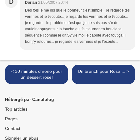
D
Dorian
21/05/2007 20:44
Des fois je me dis que le bonheur c'est simple... je regarde tes
verrines et je t'écoute... je regarde tes verrines et je t'écoute...
je regarde... le problème c'est que je ne suis pas sûr de
vouloir appuyer sur la touche qui fait tourner en boucle ta
séquence ! comme le dit Sylvie moi je capote avec tout ça !!!
bon j'y retourne... je regarde tes verrines et je t'écoute...
< 30 minutes chrono pour
Un brunch pour Rosa.... >
un dessert rose!
Hébergé par Canalblog
Top articles
Pages
Contact
Signaler un abus