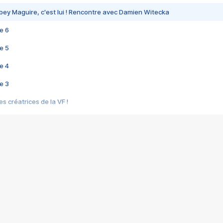
bey Maguire, c'est lui ! Rencontre avec Damien Witecka
e 6
e 5
e 4
e 3
s créatrices de la VF !
e 2
e 1
e Mektoub My Love arrive enfin ! Rencontre avec Shaïn Boumedine et Sal
i : après Toni en famille
elle réalise le bouleversant Dites lui que je l'aime
ais ! Rencontre autour de Vie privée de Rebecca Zlotowski