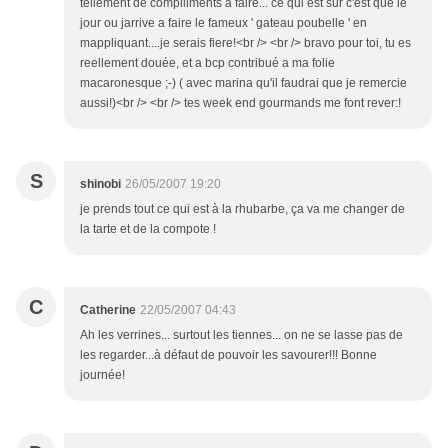
tellement de complilments a faire... ce qui est sur c'est que le
jour ou jarrive a faire le fameux ' gateau poubelle ' en
mappliquant....je serais fiere!<br /> <br /> bravo pour toi, tu es
reellement douée, et a bcp contribué a ma folie
macaronesque ;-) ( avec marina qu'il faudrai que je remercie
aussi!)<br /> <br /> tes week end gourmands me font rever:!
S
shinobi
26/05/2007 19:20
je prends tout ce qui est à la rhubarbe, ça va me changer de
la tarte et de la compote !
C
Catherine
22/05/2007 04:43
Ah les verrines... surtout les tiennes... on ne se lasse pas de
les regarder...à défaut de pouvoir les savourer!!! Bonne
journée!