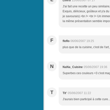
Loora
12/06/2007 07:17
J'ai fait une recette un peu similair
Exquis, délicieux, goûteux et y'a du
je savourais).<br /> <br /> Un immen
la même présentation semble impossi
F
floflo
06/06/2007 19:25
plus que de la cuisine, c'est de l'art,
N
NaNa_Cuisine
05/06/2007 19:36
Superbes ces couleurs <3 c'est magn
T
Tit'
05/06/2007 11:22
J'aurais bien participé à cette cure...