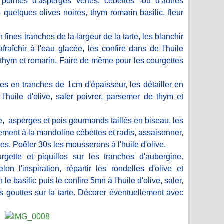
 pointes d'asperges vertes, cébettes -ou d'autres
Févri
quelques olives noires, thym romarin basilic, fleur
Janvi
 fines tranches de la largeur de la tarte, les blanchir
fraîchir à l'eau glacée, les confire dans de l'huile
 thym et romarin. Faire de même pour les courgettes
s en tranches de 1cm d'épaisseur, les détailler en
'huile d'olive, saler poivrer, parsemer de thym et
e, asperges et pois gourmands taillés en biseau, les
nement à la mandoline cébettes et radis, assaisonner,
es. Poêler 30s les mousserons à l'huile d'olive.
rgette et piquillos sur les tranches d'aubergine.
n l'inspiration, répartir les rondelles d'olive et
e basilic puis le confire 5mn à l'huile d'olive, saler,
es gouttes sur la tarte. Décorer éventuellement avec