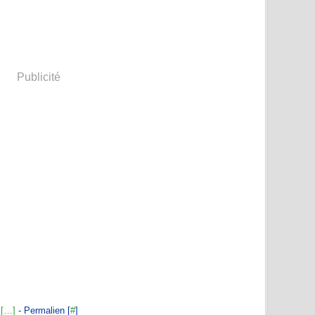
Publicité
[
…
]
- Permalien [
#
]