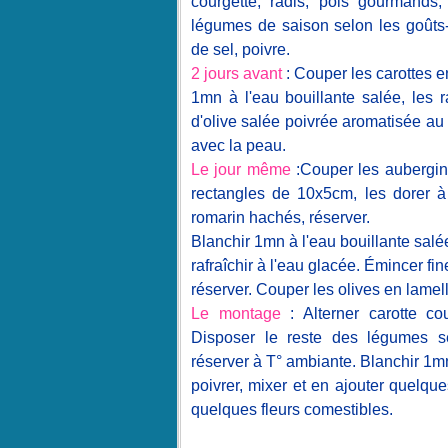
courgette, radis, pois gourmands,
légumes de saison selon les goûts- 
de sel, poivre.
2 jours avant
: Couper les carottes en
1mn à l'eau bouillante salée, les ra
d'olive salée poivrée aromatisée au
avec la peau.
Le jour même
:Couper les aubergine
rectangles de 10x5cm, les dorer à l
romarin hachés, réserver.
Blanchir 1mn à l'eau bouillante salé
rafraîchir à l'eau glacée. Émincer fi
réserver. Couper les olives en lamell
Le montage
: Alterner carotte cou
Disposer le reste des légumes selo
réserver à T° ambiante. Blanchir 1mn l
poivrer, mixer et en ajouter quelqu
quelques fleurs comestibles.