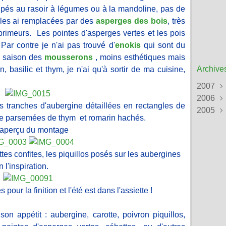
oupés au rasoir à légumes ou à la mandoline, pas de
e les ai remplacées par des
asperges des bois
, très
imeurs. Les pointes d'asperges vertes et les pois
Par contre je n'ai pas trouvé d'
enokis
qui sont du
la saison des
mousserons
, moins esthétiques mais
Archive
, basilic et thym, je n'ai qu'à sortir de ma cuisine,
2007
2006
Sept
s tranches d'aubergine détaillées en rectangles de
2005
Août
Déce
live parsemées de thym et romarin hachés.
Juille
Nove
Déce
aperçu du montage
Juin
Octo
Nove
(
Mai
Sept
Octo
(
tes confites, les piquillos posés sur les aubergines
Avril
Août
Sept
 l'inspiration.
Mars
Juille
Août
Févri
Juin
Juille
(
our la finition et l'été est dans l'assiette !
Janvi
Mai
Juin
(
(
Avril
Mai
(
on appétit : aubergine, carotte, poivron piquillos,
Mars
Janvi