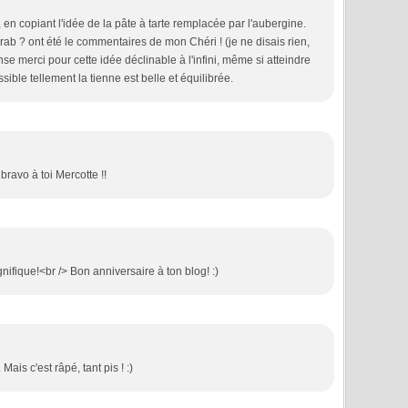
e, en copiant l'idée de la pâte à tarte remplacée par l'aubergine.
 rab ? ont été le commentaires de mon Chéri ! (je ne disais rien,
se merci pour cette idée déclinable à l'infini, même si atteindre
ble tellement la tienne est belle et équilibrée.
 bravo à toi Mercotte !!
ifique!<br /> Bon anniversaire à ton blog! :)
 Mais c'est râpé, tant pis ! :)