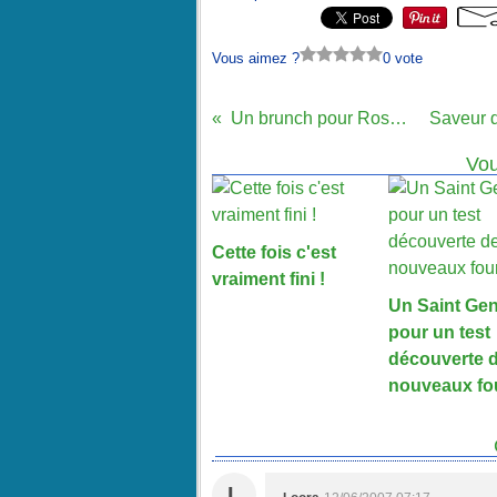
Vous aimez ?
0 vote
Un brunch pour Rosa....
Vou
Cette fois c'est
vraiment fini !
Un Saint Gen
pour un test
découverte 
nouveaux fo
L