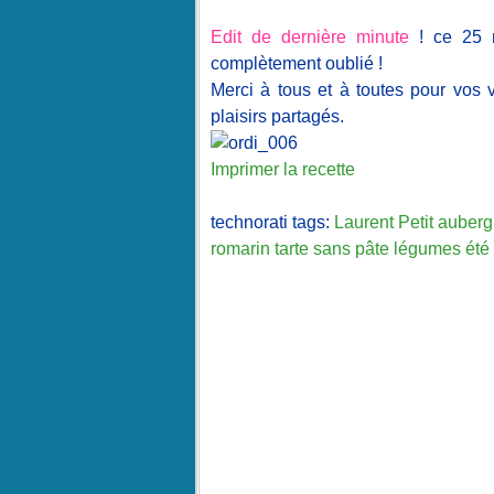
Edit de dernière minute
! ce 25 m
complètement oublié !
Merci à tous et à toutes pour vos v
plaisirs partagés.
Imprimer la recette
technorati tags:
Laurent
Petit
auberg
romarin
tarte
sans
pâte
légumes
été