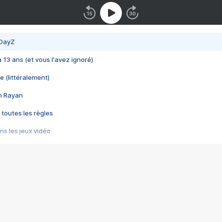
 DayZ
 a 13 ans (et vous l'avez ignoré)
e (littéralement)
im Rayan
 toutes les règles
s les jeux vidéo
us choquant de Rockstar ? - Le scandale BULLY
e plus moche de Steam
du RÊVE tourne au CAUCHEMAR
pendant 8 heures
it… à tort