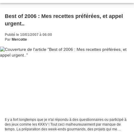
principes de base.... Pas de...
Best of 2006 : Mes recettes préférées, et appel
urgent..
Publié le 10/01/2007 à 06:00
Par
Mercotte
Il y a fort longtemps que je n'ai répondu à des questionnaires ou participé à
des jeux comme les KKKV ! Tout ceci malheureusement par manque de
temps. La préparation des week-ends gourmands, des projets qui me
tiennent à coeur, la vie en dehors de ma...