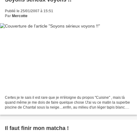
Publié le 25/01/2007 à 15:51
Par
Mercotte
Certes je le sais il est rare que je m'éloigne du propos "Cuisine" , mais là
quand même je me dois de faire quelque chose !J'ai vu ce matin la superbe
piscine de Chantal sous la neige....enfin, au milieu d'un léger tapis blanc.
Maintenant alors qu' en...
Il faut finir mon matcha !